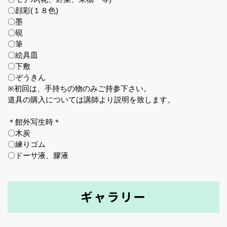
〇顔彩(１８色)
〇墨
〇硯
〇筆
〇絵具皿
〇下敷
〇ぞうきん
※初回は、手持ちの物のみご持参下さい。
道具の購入については講師より説明を致します。
＊館外写生時＊
〇木炭
〇練りゴム
〇ドーサ液、膠液
ギャラリー