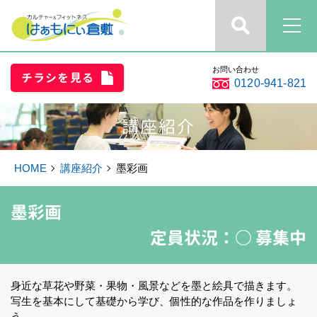
お問い合わせ
チラシを見る
0120-941-821
講座紹介
HOME
講座紹介
墨彩画
墨彩画
定員状況：
○ 募集中
身近な草花や野菜・果物・風景などを墨と絵具で描きます。
写生を基本にして基礎から学び、個性的な作品を作りましょ
う。