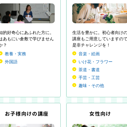
知的好奇心にあふれた方に。
生活を豊かに。初心者向け
はあもにい倉敷で学びません
講座もご用意していますの
か？
是非チャレンジを！
教養・実務
音楽・絵画
外国語
いけ花・フラワー
茶道・書道
手芸・工芸
趣味・その他
お子様向けの講座
女性向け