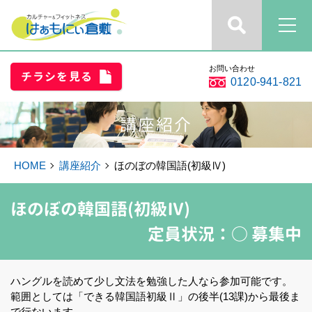
お問い合わせ
チラシを見る
0120-941-821
講座紹介
HOME
講座紹介
ほのぼの韓国語(初級Ⅳ)
ほのぼの韓国語(初級Ⅳ)
定員状況：
○ 募集中
ハングルを読めて少し文法を勉強した人なら参加可能です。
範囲としては「できる韓国語初級Ⅱ」の後半(13課)から最後ま
で行ないます。