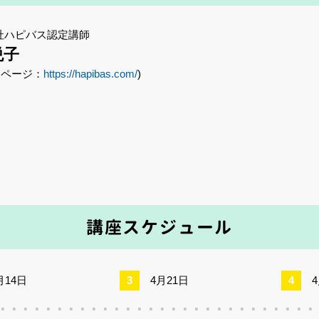
会社ハピバス認定講師
悦子
ムページ：
https://hapibas.com/
)
講座スケジュール
月14日
4月21日