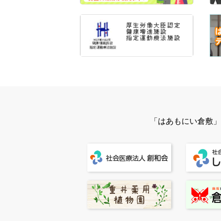
「はあもにい倉敷」