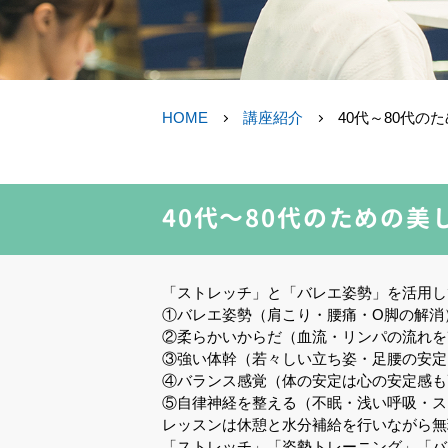
HOME
講座紹介
40代～80代
40代～80代のための
「ストレッチ」と「バレエ姿勢」を活用し
①バレエ姿勢（肩こり・腰痛・O脚の解消
②柔らかいからだ（血流・リンパの流れを
③強い体幹（若々しい立ち姿・足腰の安定
④バランス感覚（体の安定は心の安定感も
⑤自律神経を整える（不眠・浅い呼吸・ス
レッスンは休憩と水分補給を行いながら無
「ストレッチ」「姿勢トレーニング」「バ