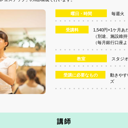
曜日・時間
毎週火 1
受講料
1,540円×1ケ月
（別途、施設維持
（毎月銀行口座よ
教室
スタジ
受講に必要なもの
動きやす
ズ
講師