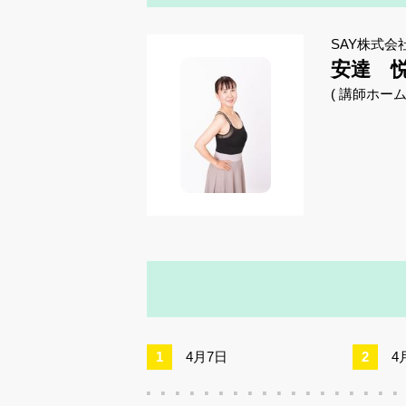
SAY株式
安達 
( 講師ホー
4月7日
4