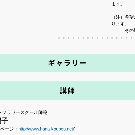
ます。
（注）希望
ります。
その場合
ギャラリー
講師
トフラワースクール師範
陽子
ムページ：
http://www.hana-koubou.net/
)