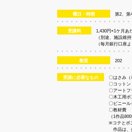
曜日・時間
第2、第4
受講料
1,430円×1ケ月
（別途、施設維持
（毎月銀行口座よ
教室
202
受講に必要なもの
〇はさみ（
〇コットン
〇アートフ
〇木工用ボ
〇ビニール
〇教材費
（1作品800
※コテとボ
作品は、参