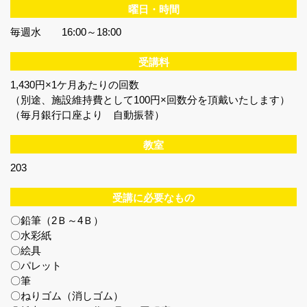
曜日・時間
毎週水 16:00～18:00
受講料
1,430円×1ケ月あたりの回数
（別途、施設維持費として100円×回数分を頂戴いたします）
（毎月銀行口座より 自動振替）
教室
203
受講に必要なもの
〇鉛筆（2Ｂ～4Ｂ）
〇水彩紙
〇絵具
〇パレット
〇筆
〇ねりゴム（消しゴム）