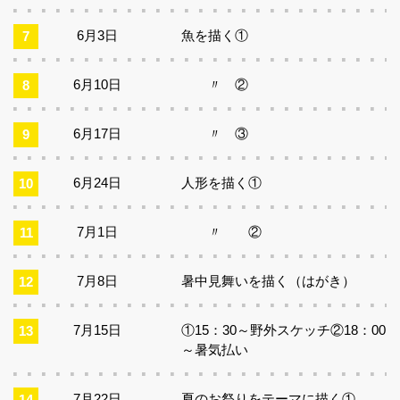
6月3日
魚を描く①
6月10日
〃 ②
6月17日
〃 ③
6月24日
人形を描く①
7月1日
〃 ②
7月8日
暑中見舞いを描く（はがき）
7月15日
①15：30～野外スケッチ②18：00
～暑気払い
7月22日
夏のお祭りをテーマに描く①