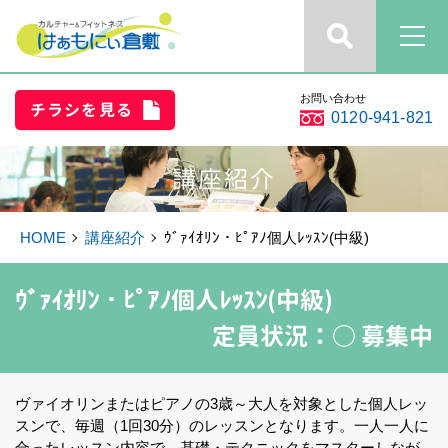
お問い合わせ
チラシを見る
0120-941-821
講座紹介
HOME
講座紹介
ｳﾞｧｲｵﾘﾝ・ﾋﾟｱﾉ個人ﾚｯｽﾝ(中級)
ｳﾞｧｲｵﾘﾝ・ﾋﾟｱﾉ個人ﾚｯｽﾝ(中級)
定員状況：
○ 募集中
ヴァイオリンまたはピアノの3歳～大人を対象とした個人レッ
スンで、毎週（1回30分）のレッスンとなります。一人一人に
合ったレッスン内容で、基礎・テクニックをマスターしなが